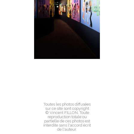
Toutes les photos diffusées
sur ce site sont copyright
© Vincent FILLON. Toute
reproduction totale ou
partielle de ces photos est
interdite sans l'accord écrit
de l'auteur.