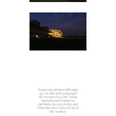
Toutes les photos diffusées
sur ce site sont copyright
© Vincent FILLON. Toute
reproduction totale ou
partielle de ces photos est
interdite sans l'accord écrit
de l'auteur.