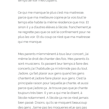
temps de voir mes copains.
Ce qui me manque le plus c’est ma maitresse,
parce que ma meilleure copine je la vois tout le
temps elle habite la même résidence que moi. Et
sinon il y a d’autres élèves à l’école, franchement je
ne regrette pas que ce soit le confinement pour ne
plus les voir. Et du coup ce n’est que ma maitresse
qui me manque.
Mes parents m’emmènent à tous leur concert, j’ai
même le droit de chanter des fois. Mes parents ils
sont musiciens. Ils passent leur temps à faire des
concerts j’ai l’habitude ça m’intimide pas du tout.
J’adore, ça fait plaisir aux gens quand les gens
chantent et j’adore faire plaisir aux gens. C’est la
principale raison pour laquelle je chante, et aussi
parce que j’adore ça. Je trouve pas que je chante
toujours très bien. Il y en a qui me le disent, à
l’école notamment. A l’école ça ne ce n’est jamais
bien passé. Disons, qu’ils se moquent beaucoup
des gens. J’aime pas les moqueries et je sais pas