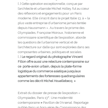
[…] Cette opération exceptionnelle, conçue par
l’architecte et urbaniste Michel Holley, fut au cœur
des réflexions et engagements pour un Paris
moderne. Elle s’inscrit dans le projet Italie 13, à « la
plus vaste entreprise d’urbanisme jamais tentée
depuis Haussmann ». Au travers le prisme des
Olympiades, Françoise Moiroux, historienne et
commissaire scientifique de l’exposition, aborde
les questions de l’urbanisme vertical et de
l’architecture sur dalle qui sont explorées dans ses
composantes urbaines, politiques et sociales.
[…]
Le regard original du photographe Vincent
Fillon offre aussi une relecture contemporaine sur
ce porte-avion urbain, depuis la plate-forme
logistique du commerce asiatique jusqu’aux
appartements des forteresses quadrangulaires
comme les décrit Michel Houellebecq
.
»
Extrait du dossier de presse de l’exposition «
e
Olympiades, Paris 13
, Une modernité
contemporaine
»
Pavillon de l’Arsenal. Reportage
publié dans un hors-série de
Connaissance des