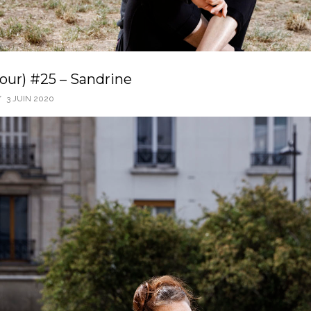
cour) #25 – Sandrine
/
3 JUIN 2020