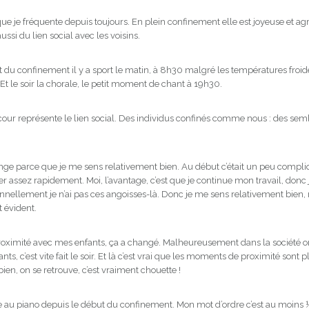
que je fréquente depuis toujours. En plein confinement elle est joyeuse et ag
aussi du lien social avec les voisins.
 du confinement il y a sport le matin, à 8h30 malgré les températures froi
 Et le soir la chorale, le petit moment de chant à 19h30.
 cour représente le lien social. Des individus confinés comme nous : des sembl
ange parce que je me sens relativement bien. Au début c’était un peu compliq
er assez rapidement. Moi, l’avantage, c’est que je continue mon travail, donc j
onnellement je n’ai pas ces angoisses-là. Donc je me sens relativement bien, 
t évident.
roximité avec mes enfants, ça a changé. Malheureusement dans la société on
nts, c’est vite fait le soir. Et là c’est vrai que les moments de proximité sont p
bien, on se retrouve, c’est vraiment chouette !
 au piano depuis le début du confinement. Mon mot d’ordre c’est au moins ½ h