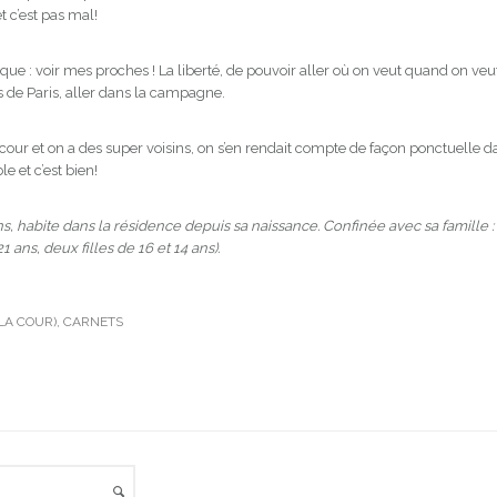
t c’est pas mal!
e : voir mes proches ! La liberté, de pouvoir aller où on veut quand on veut,
s de Paris, aller dans la campagne.
cour et on a des super voisins, on s’en rendait compte de façon ponctuelle d
e et c’est bien!
s, habite dans la résidence depuis sa naissance. Confinée avec sa famille : 
 ans, deux filles de 16 et 14 ans).
LA COUR)
,
CARNETS