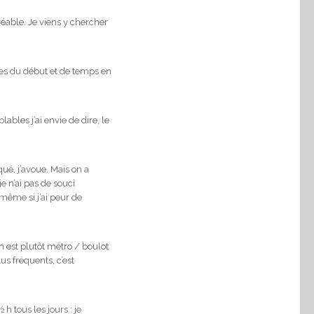
réable. Je viens y chercher
des du début et de temps en
ables j’ai envie de dire, le
ué, j’avoue. Mais on a
e n’ai pas de souci
même si j’ai peur de
 est plutôt métro / boulot
lus fréquents, c’est
 tous les jours : je