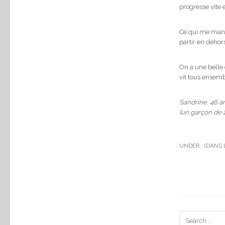
progresse vite e
Ce qui me manqu
partir en dehor
On a une belle 
vit tous ensembl
Sandrine, 46 an
(un garçon de 21
UNDER :
(DANS 