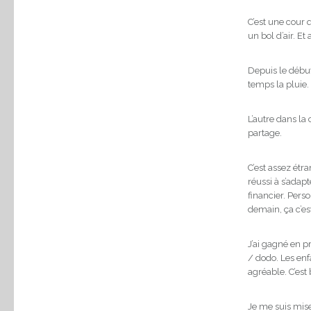
C’est une cour 
un bol d’air. Et 
Depuis le début
temps la pluie.
L’autre dans la
partage.
C’est assez étr
réussi à s’adapt
financier. Pers
demain, ça c’es
J’ai gagné en p
/ dodo. Les enfa
agréable. C’est 
Je me suis mise