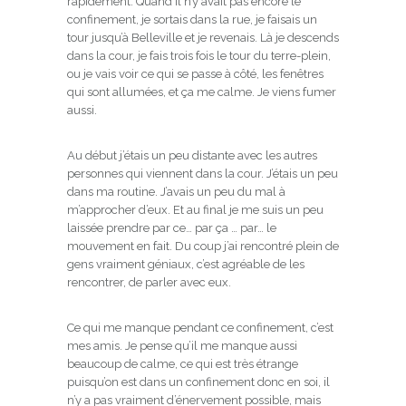
rapidement. Quand il n’y avait pas encore le
confinement, je sortais dans la rue, je faisais un
tour jusqu’à Belleville et je revenais. Là je descends
dans la cour, je fais trois fois le tour du terre-plein,
ou je vais voir ce qui se passe à côté, les fenêtres
qui sont allumées, et ça me calme. Je viens fumer
aussi.
Au début j’étais un peu distante avec les autres
personnes qui viennent dans la cour. J’étais un peu
dans ma routine. J’avais un peu du mal à
m’approcher d’eux. Et au final je me suis un peu
laissée prendre par ce… par ça … par… le
mouvement en fait. Du coup j’ai rencontré plein de
gens vraiment géniaux, c’est agréable de les
rencontrer, de parler avec eux.
Ce qui me manque pendant ce confinement, c’est
mes amis. Je pense qu’il me manque aussi
beaucoup de calme, ce qui est très étrange
puisqu’on est dans un confinement donc en soi, il
n’y a pas vraiment d’énervement possible, mais