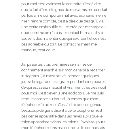
pour moi c’est vraiment le contraire. C’est à dire
que le fait d’être éloignée de mes amis me conduit
parfois à me comporter mal avec eux sans même
m’en rendre compte, c’est à dire que dès qu’il y a
une petite embrouille qui se crée par message ou
quoi, comme on n’a pas le contact humain, il y a
souvent des malentendus qui se créent et ce n’est
pas agréable du tout. Le contact humain me
manque, beaucoup.
J’ai passé les trois premières semaines de
confinement avachie sur mon canapé à regarder
Instagram. Ça m’est arrivé, pendant quelques
jours de regarder Instagram pendant cinq heures.
Ce qui est assez maladif et vraiment très très nocif
pour moi. C’est devenu une addiction. Je me suis
rendue compte au bout d’un temps que mon
téléphone c’était moi. C’est à dire que, en général,
beaucoup de gens disent que le téléphone n’est
pas censé apparaître dans les rêves alors que le
mien apparaissait dans les miens. J’avais toujours
mon téléphone dans ma poche. Je le connaissais