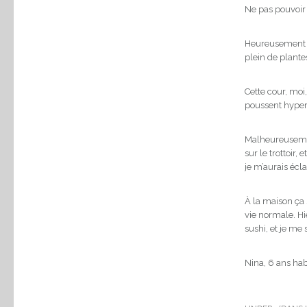
Ne pas pouvoir 
Heureusement qu
plein de plantes
Cette cour, moi,
poussent hyper 
Malheureusement
sur le trottoir
je m’aurais éclat
À la maison ça 
vie normale. Hi
sushi, et je me
Nina, 6 ans hab