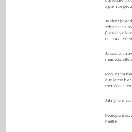
qui sépare la co
a plein de petit
Je viens jouer 
soigne. On a mê
j’avais il y a l
on leur a même f
Je joue aussi av
mais elle, elle a
Mon maître me m
que j’aime bien 
mon école, pouv
S’il n’y avait pa
Pourquoi il est
maître.