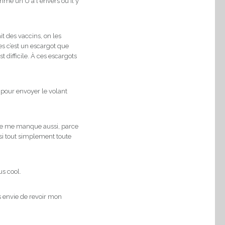
comme un U à l‘envers où il y
it des vaccins, on les
es c’est un escargot que
st difficile. À ces escargots
e pour envoyer le volant
ole me manque aussi, parce
ussi tout simplement toute
us cool.
s envie de revoir mon