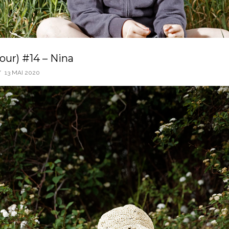
cour) #14 – Nina
/
13 MAI 2020