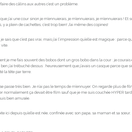
faire des câlins aux autres c’est un problème.
e j’ai une cour sinon je m’ennuierais, je m’ennuierais, je m’ennuierais ! Et su
, y a plein de cachettes, c’est trop bien! J’ai même des copines!
 je sais que c’est pas vrai, mais j’ai l’impression qu’elle est magique : parce q
vite.
 je me fais souvent des bobos dont un gros bobo dans la cour : je courais et
, et ben j’ai trébuché dessus : heureusement que j’avais un casque parce que 
é la tête par terre.
se passe très bien. Je n’ai pas le temps de m’ennuyer. On regarde plus de film
er normalement ça devait être film sauf que je me suis couchée HYPER tard 
 suis bien amusée.
ite ici depuis qu’elle est née, confinée avec son papa, sa maman et sa sœur.