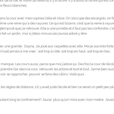
ur de la rue, et notre cachette où il y a l’arbre. Il y a aussi un arbre qui est 
es fleurs blanches.
dans la cour avec mes copines Célia et Alice. On s’occupe des escargots, on fa
me une reine qui a des rayures. Ce qui est bizarre, c’est que la reine à rayur
ongtemps et que j’ai retrouvé. Elle a une jumelle et il faut pas les confondre, c‘e
ait un jardin, moi si j’étais minuscule j’aurais adoré y être.
ec une grande : Dayna. J’ai joué aux raquettes avec elle. Moi je suis très fort
rrivait jamais à me viser : soit trop à côté, soit trop en haut, soit trop en bas.
anque. Les cours aussi, parce que moi j’adore ça. Des fois la cour de l’éc
prendre l’air dans la cour, retrouver les arbres et tout et tout. J’aime bien a
oir se rapprocher, pouvoir se faire des câlins. Voilà quoi.
s les règles de distance, s’il y avait juste l’école et ben ce serait un petit peu pl
 autant long le confinement? J’aurai plus qu’un mois avec mon maître J’avai