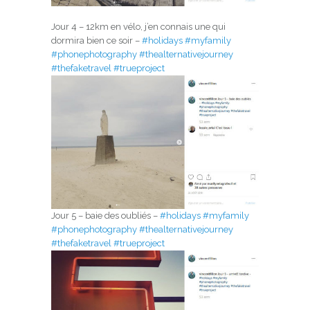
Jour 4 – 12km en vélo, j’en connais une qui
dormira bien ce soir –
#holidays
#myfamily
#phonephotography
#thealternativejourney
#thefaketravel
#trueproject
Jour 5 – baie des oubliés –
#holidays
#myfamily
#phonephotography
#thealternativejourney
#thefaketravel
#trueproject