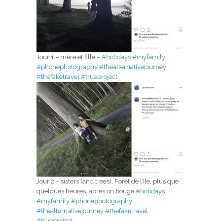
Jour 1 – mère et fille –
#holidays
#myfamily
#phonephotography
#thealternativejourney
#thefaketravel
#trueproject
Jour 2 – sisters (and trees), Forêt de l’Ile, plus que
quelques heures, apres on bouge
#holidays
#myfamily
#phonephotography
#thealternativejourney
#thefaketravel
#trueproject