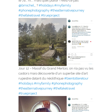
le 7a… ni…. mais quel plaisir ! N’est-ce pas
@bmichel_
?
#holidays
#myfamily
#phonephotography
#thealternativejourney
#thefaketravel
#trueproject
Jour 12 – Massif du Grand Mertois, on n’a pas vu les
castors mais découverte d’un superbe site d’art
rupestre datant du néolithique
#bientotleretour
#holidays
#myfamily
#phonephotography
#thealternativejourney
#thefaketravel
#trueproject