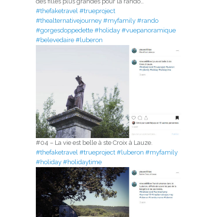
des filles plus grandes pour la rando…
#thefaketravel
#trueproject
#thealternativejourney
#myfamily
#rando
#gorgesdoppedette
#holiday
#vuepanoramique
#belevedaire
#luberon
#04 – La vie est belle à ste Croix à Lauze.
#thefaketravel
#trueproject
#luberon
#myfamily
#holiday
#holidaytime