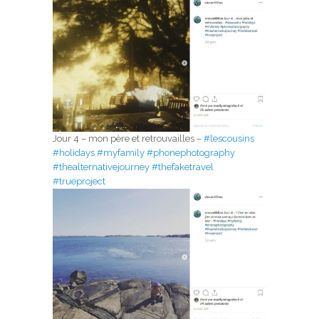
Jour 4 – mon père et retrouvailles –
#lescousins
#holidays
#myfamily
#phonephotography
#thealternativejourney
#thefaketravel
#trueproject