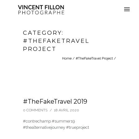
CATEGORY:
#THEFAKETRAVEL
PROJECT
Home
/
#TheFakeTravel Project
/
#TheFakeTravel 2019
0 COMMENTS
/
18 AVRIL 2020
#contrechamp #summer19
#thealternativejourney #trueproject