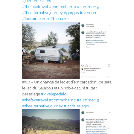
#jaimemesfilles
#thefaketravel
#contrechamp
#summer19
#thealternativejourney
#gorgesduverdon
#lacsaintecroix
#bleuazur
#08 – On change de lac et d’embarcation.. ce sera
le lac du Salagou et un hobie cat, résultat :
dessalage
#vivelepedalo
!
#thefaketravel
#contrechamp
#summer19
#thealternativejourney
#lacdusalagou