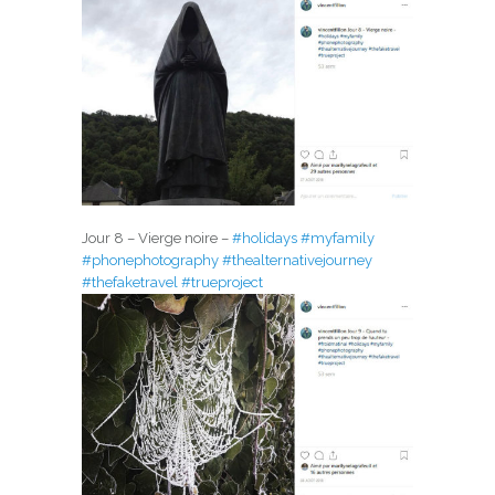
Jour 8 – Vierge noire –
#holidays
#myfamily
#phonephotography
#thealternativejourney
#thefaketravel
#trueproject