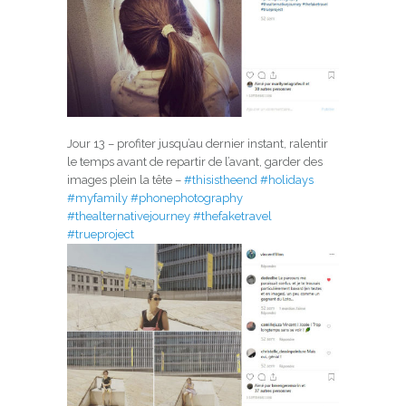
Jour 13 – profiter jusqu’au dernier instant, ralentir
le temps avant de repartir de l’avant, garder des
images plein la tête –
#thisistheend
#holidays
#myfamily
#phonephotography
#thealternativejourney
#thefaketravel
#trueproject