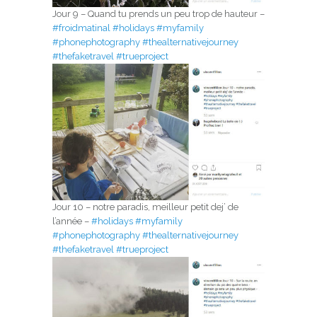
Jour 9 – Quand tu prends un peu trop de hauteur –
#froidmatinal
#holidays
#myfamily
#phonephotography
#thealternativejourney
#thefaketravel
#trueproject
Jour 10 – notre paradis, meilleur petit dej’ de
l’année –
#holidays
#myfamily
#phonephotography
#thealternativejourney
#thefaketravel
#trueproject