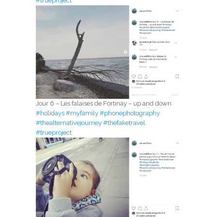
#trueproject
Jour 6 – Les falaises de Fortinay – up and down
#holidays
#myfamily
#phonephotography
#thealternativejourney
#thefaketravel
#trueproject