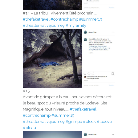
#14 – La tribu ! Vivement l’été prochain….
#thefaketravel
#contrechamp
#summer19
#thealternativejourney
#myfamily
#15 –
Avant de grimper à bleau, nous avons découvert
le beau spot du Prieuré proche de Lodève. Site
Magnifique, tout niveau….
#thefaketravel
#contrechamp
#summer19
#thealternativejourney
#grimpe
#block
#lodeve
#bleau