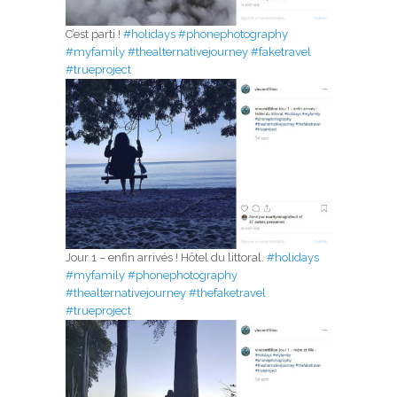
C’est parti !
#holidays
#phonephotography
#myfamily
#thealternativejourney
#faketravel
#trueproject
Jour 1 – enfin arrivés ! Hôtel du littoral.
#holidays
#myfamily
#phonephotography
#thealternativejourney
#thefaketravel
#trueproject