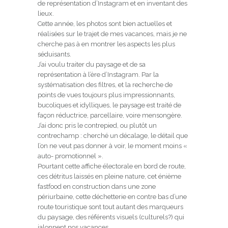
de représentation d’Instagram et en inventant des
lieux.
Cette année, les photos sont bien actuelles et
réalisées sur le trajet de mes vacances, mais je ne
cherche pas à en montrer les aspects les plus
séduisants.
J’ai voulu traiter du paysage et de sa
représentation à l’ère d’Instagram. Par la
systématisation des filtres, et la recherche de
points de vues toujours plus impressionnants,
bucoliques et idylliques, le paysage est traité de
façon réductrice, parcellaire, voire mensongère.
J’ai donc pris le contrepied, ou plutôt un
contrechamp : cherché un décalage, le détail que
l’on ne veut pas donner à voir, le moment moins «
auto- promotionnel ».
Pourtant cette affiche électorale en bord de route,
ces détritus laissés en pleine nature, cet énième
fastfood en construction dans une zone
périurbaine, cette déchetterie en contre bas d’une
route touristique sont tout autant des marqueurs
du paysage, des référents visuels (culturels?) qui
jalonnent nos vacances.