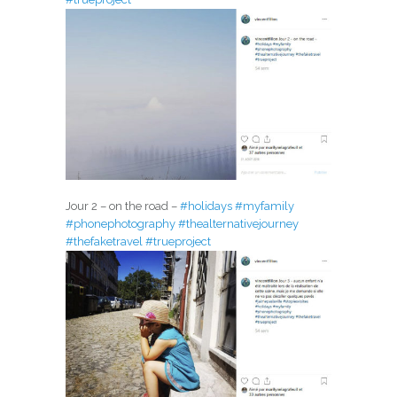
Jour 2 – on the road –
#holidays
#myfamily
#phonephotography
#thealternativejourney
#thefaketravel
#trueproject