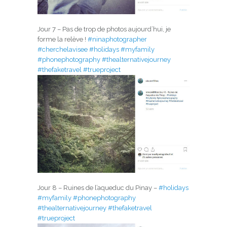
Jour 7 – Pas de trop de photos aujourd’hui, je
forme la relève !
#ninaphotographer
#cherchelavisee
#holidays
#myfamily
#phonephotography
#thealternativejourney
#thefaketravel
#trueproject
Jour 8 – Ruines de l’aqueduc du Pinay –
#holidays
#myfamily
#phonephotography
#thealternativejourney
#thefaketravel
#trueproject