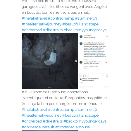
#10 – Se perdre sur la route entre causses et
garrigues
#02
– les filles se vengent avec Angèle
en boucle… bon je m’en sors pas si mal…
#thefaketravel
#contrechamp
#summer19
#thealternativejourney
#beautifullandscape
#ontheroad
#direstraits
#backtomyyoungerdays
#11 – Grotte de Clamouse, concretions
excentriques et cristaux d’aragonites, magnifique !
(mais ça fait un peu chargé comme intérieur…)
#thefaketravel
#contrechamp
#summer19
#thealternativejourney
#beautifullandscape
#ontheroad
#direstraits
#backtomyyoungerdays
#gorgesdelherault
#grottedeclamouse