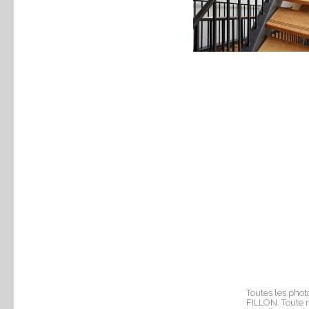
Toutes les phot
FILLON. Toute r